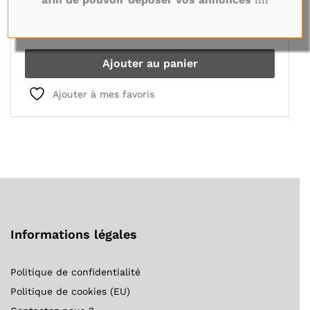
Vendeur:
Vendeur Test GoPieces77
5,00
€
Ajouter au panier
Ajouter à mes favoris
Informations légales
Politique de confidentialité
Politique de cookies (EU)