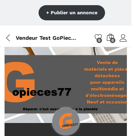
+ Publier un annonce
Vendeur Test GoPieces77
0
0