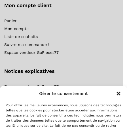
Mon compte client
Panier
Mon compte
Liste de souhaits
Suivre ma commande !
Espace vendeur GoPieces77
Notices explicatives
Espace vendeur GoPieces77
Gérer le consentement
Notice forfait gratuit ?
S’inscrire comme client ?
Pour offrir les meilleures expériences, nous utilisons des technologies
S’inscrire comme vendeur ?
telles que les cookies pour stocker et/ou accéder aux informations
des appareils. Le fait de consentir à ces technologies nous permettra
Suivre ma commande !
de traiter des données telles que le comportement de navigation ou
les ID uniques sur ce site. Le fait de ne pas consentir ou de retirer