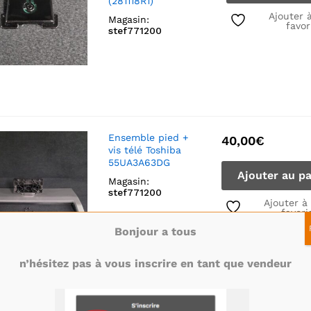
(281118R1)
Ajouter 
Magasin:
favor
stef771200
Ensemble pied +
40,00
€
vis télé Toshiba
55UA3A63DG
Ajouter au pa
Magasin:
stef771200
Ajouter à
favori
Bonjour a tous
n’hésitez pas à vous inscrire en tant que vendeur