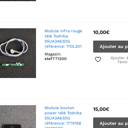
Module infra rouge
10,00
€
télé Toshiba
55UA3A63DG
Ajouter au p
référence: 17DL201
Magasin:
Ajouter 
stef771200
favor
Module bouton
15,00
€
power télé Toshiba
55UA3A63DG
Ajouter au p
référence: 17TK158