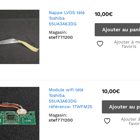
Nappe LVDS télé
10,00
€
Toshiba
55UA3A63DG
Ajouter au pan
Magasin:
stef771200
Ajouter à m
favoris
Module wifi télé
10,00
€
Toshiba
55UA3A63DG
Ajouter au p
référence: 17WFM25
Magasin:
Ajouter 
stef771200
favor