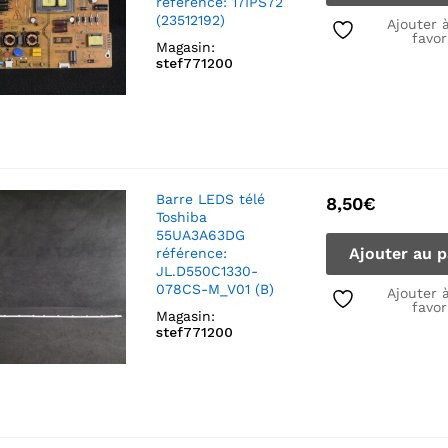
référence: 17IPS72
(23512192)
Ajouter 
favor
Magasin:
stef771200
Barre LEDS télé
8,50
€
Toshiba
55UA3A63DG
Ajouter au p
référence:
JL.D550C1330-
078CS-M_V01 (B)
Ajouter 
favor
Magasin:
stef771200