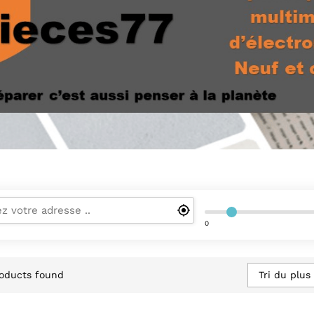
0
Tri du plus
oducts found