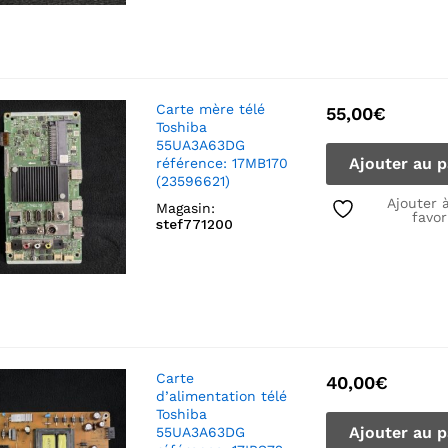
Carte mère télé
55,00
€
Toshiba
55UA3A63DG
Ajouter au p
référence: 17MB170
(23596621)
Ajouter 
Magasin:
favor
stef771200
Carte
40,00
€
d’alimentation télé
Toshiba
Ajouter au p
55UA3A63DG