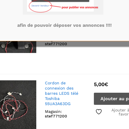
Ensemble haut
15,00
€
parleurs télé
Toshiba
Ajouter au p
55UA3A63DG
afin de pouvoir déposer vos annonces !!!!
référence:
30102780
Ajouter 
favor
Magasin:
stef771200
Cordon de
5,00
€
connexion des
barres LEDS télé
Ajouter au p
Toshiba
55UA3A63DG
Ajouter 
Magasin:
favor
stef771200