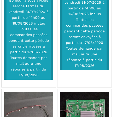
Bonjour à tous ! Nous
vendredi 31/07/2026 à
serons fermés du
partir de 14h00 au
vendredi 31/07/2026 à
16/08/2026 inclus
partir de 14h00 au
Toutes les
16/08/2026 inclus
commandes passées
Toutes les
pendant cette période
commandes passées
seront envoyées à
pendant cette période
partir du 17/08/2026
seront envoyées à
Toutes demande par
partir du 17/08/2026
mail aura une
Toutes demande par
réponse à partir du
mail aura une
17/08/2026
réponse à partir du
17/08/2026