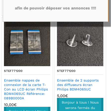
17/08/2026
17/08/2026
afin de pouvoir déposer vos annonces !!!!
STEF771200
STEF771200
Ensemble nappes de
Ensemble de 2 supports
connexion de la carte T-
des diffuseurs écran
Con au LCD écran Philips
Philips BDM4065UC
BDM4065UC Référence:
5,00
€
089B0000A
Bonjour à tous ! Nous
10,00
€
serons fermés du