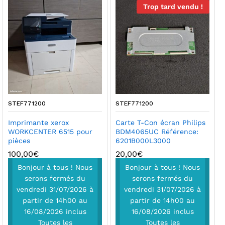
Trop tard vendu !
STEF771200
STEF771200
Imprimante xerox
Carte T-Con écran Philips
WORKCENTER 6515 pour
BDM4065UC Référence:
pièces
6201B000L3000
100,00
€
20,00
€
Bonjour à tous ! Nous
Bonjour à tous ! Nous
serons fermés du
serons fermés du
vendredi 31/07/2026 à
vendredi 31/07/2026 à
partir de 14h00 au
partir de 14h00 au
16/08/2026 inclus
16/08/2026 inclus
Toutes les
Toutes les