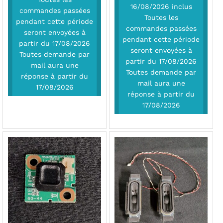
16/08/2026 inclus
commandes passées
Toutes les
pendant cette période
commandes passées
seront envoyées à
pendant cette période
partir du 17/08/2026
seront envoyées à
Toutes demande par
partir du 17/08/2026
mail aura une
Toutes demande par
réponse à partir du
mail aura une
17/08/2026
réponse à partir du
17/08/2026