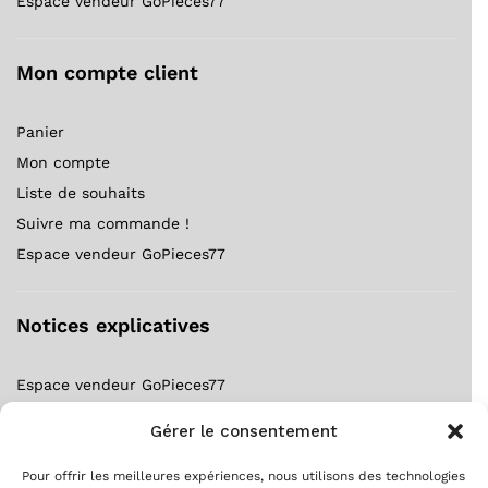
Espace vendeur GoPieces77
Mon compte client
Panier
Mon compte
Liste de souhaits
Suivre ma commande !
Espace vendeur GoPieces77
Notices explicatives
Espace vendeur GoPieces77
Notice forfait gratuit ?
Gérer le consentement
S’inscrire comme client ?
S’inscrire comme vendeur ?
Pour offrir les meilleures expériences, nous utilisons des technologies