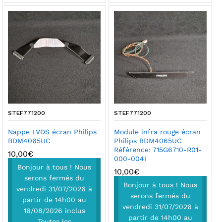
STEF771200
STEF771200
Nappe LVDS écran Philips
Module infra rouge écran
BDM4065UC
Philips BDM4065UC
Référence: 715G6710-R01-
10,00
€
000-004I
Bonjour à tous ! Nous
10,00
€
serons fermés du
Bonjour à tous ! Nous
vendredi 31/07/2026 à
serons fermés du
partir de 14h00 au
vendredi 31/07/2026 à
16/08/2026 inclus
partir de 14h00 au
Toutes les