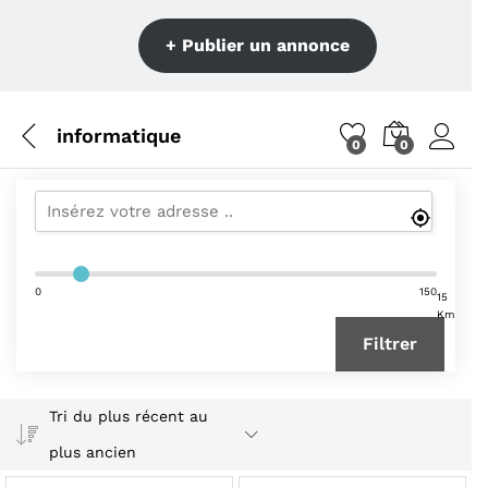
+ Publier un annonce
informatique
0
0
0
150
15
Km
Filtrer
Tri du plus récent au
plus ancien