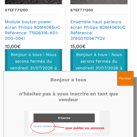
STEF771200
STEF771200
Module bouton power
Ensemble haut parleurs
écran Philips BDM4065UC
écran Philips BDM4065UC
Référence: 715G6316-K01-
Référence:
000-004I
378G0110567YDV
10,00
€
15,00
€
Bonjour à tous ! Nous
Bonjour à tous ! Nous
serons fermés du
serons fermés du
vendredi 31/07/2026 à
vendredi 31/07/2026 à
partir de 14h00 au
partir de 14h00 au
Fermer
Bonjour a tous
16/08/2026 inclus
16/08/2026 inclus
Toutes les
Toutes les
n’hésitez pas à vous inscrire en tant que
commandes passées
commandes passées
vendeur
pendant cette période
pendant cette période
seront envoyées à
seront envoyées à
partir du 17/08/2026
partir du 17/08/2026
Toutes demande par
Toutes demande par
mail aura une
mail aura une
réponse à partir du
réponse à partir du