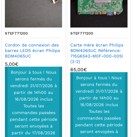
STEF771200
STEF771200
Cordon de connexion des
Carte mère écran Philips
barres LEDS écran Philips
BDM4065UC Référence:
BDM4065UC
715G6542-M0F-000-005I
(2-2)
5,00
€
65,00
€
Bonjour à tous ! Nous
Bonjour à tous ! Nous
serons fermés du
serons fermés du
vendredi 31/07/2026 à
vendredi 31/07/2026 à
partir de 14h00 au
partir de 14h00 au
16/08/2026 inclus
16/08/2026 inclus
Toutes les
Toutes les
commandes passées
commandes passées
pendant cette période
pendant cette période
seront envoyées à
seront envoyées à
partir du 17/08/2026