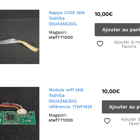
Nappe LVDS télé
10,00
€
Toshiba
55UA3A63DG
Ajouter au pan
Magasin:
stef771200
Ajouter à m
favoris
Module wifi télé
10,00
€
Toshiba
55UA3A63DG
Ajouter au p
référence: 17WFM25
Magasin:
Ajouter 
stef771200
favor