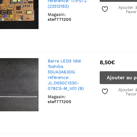
référence: 17IPS72
(23512192)
Ajouter 
favor
Magasin:
stef771200
Barre LEDS télé
8,50
€
Toshiba
55UA3A63DG
Ajouter au p
référence:
JL.D550C1330-
078CS-M_V01 (B)
Ajouter 
favor
Magasin:
stef771200