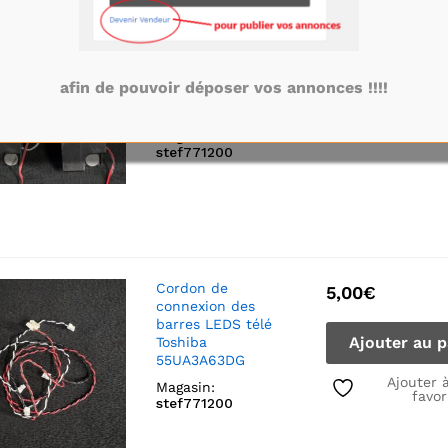
Ensemble haut
15,00
€
parleurs télé
Toshiba
Ajouter au p
55UA3A63DG
afin de pouvoir déposer vos annonces !!!!
référence:
30102780
Ajouter 
favor
Magasin:
stef771200
Cordon de
5,00
€
connexion des
barres LEDS télé
Ajouter au p
Toshiba
55UA3A63DG
Ajouter 
Magasin:
favor
stef771200