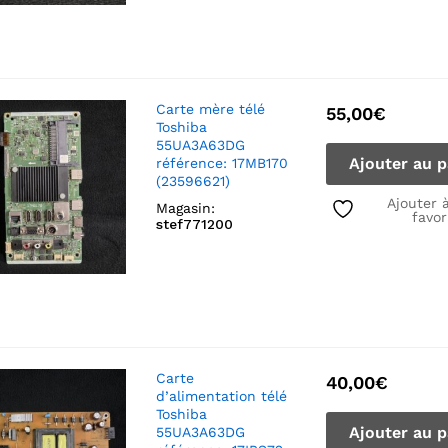
Carte mère télé
55,00
€
Toshiba
55UA3A63DG
Ajouter au p
référence: 17MB170
(23596621)
Ajouter 
Magasin:
favor
stef771200
Carte
40,00
€
d’alimentation télé
Toshiba
Ajouter au p
55UA3A63DG