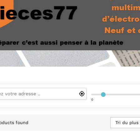
0
Tri du plus
oducts found