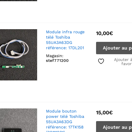
Module infra rouge
10,00
€
télé Toshiba
55UA3A63DG
Ajouter au p
référence: 17DL201
Magasin:
Ajouter 
stef771200
favor
Module bouton
15,00
€
power télé Toshiba
55UA3A63DG
Ajouter au p
référence: 17TK158