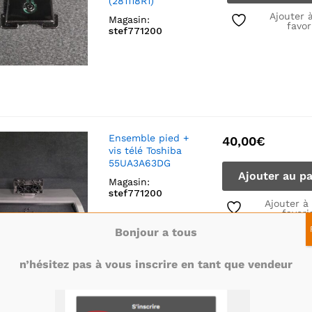
(281118R1)
Ajouter 
Magasin:
favor
stef771200
Ensemble pied +
40,00
€
vis télé Toshiba
55UA3A63DG
Ajouter au pa
Magasin:
stef771200
Ajouter à
favori
Bonjour a tous
n’hésitez pas à vous inscrire en tant que vendeur