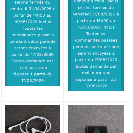
Bonjour à tous ! Nous
serons fermés du
serons fermés du
vendredi 31/08/2026 à
vendredi 31/08/2026 à
partir de 14h00 au
partir de 14h00 au
16/08/2026 inclus
16/08/2026 inclus
Toutes les
Toutes les
commandes passées
commandes passées
pendant cette période
pendant cette période
seront envoyées à
seront envoyées à
partir du 17/08/2026
partir du 17/08/2026
Toutes demande par
Toutes demande par
mail aura une
mail aura une
réponse à partir du
réponse à partir du
17/08/2026
17/08/2026