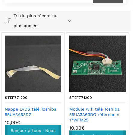
Tri du plus récent au
plus ancien
STEF771200
STEF771200
Nappe LVDS télé Toshiba
Module wifi télé Toshiba
55UA3A63DG
55UA3A63DG référence:
17WFM25
10,00
€
10,00
€
Bonjour à tous ! Nous