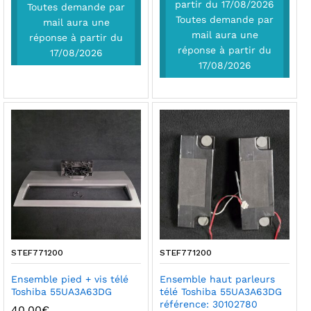
partir du 17/08/2026
Toutes demande par
Toutes demande par
mail aura une
mail aura une
réponse à partir du
réponse à partir du
17/08/2026
17/08/2026
STEF771200
STEF771200
Ensemble pied + vis télé
Ensemble haut parleurs
Toshiba 55UA3A63DG
télé Toshiba 55UA3A63DG
référence: 30102780
40,00
€