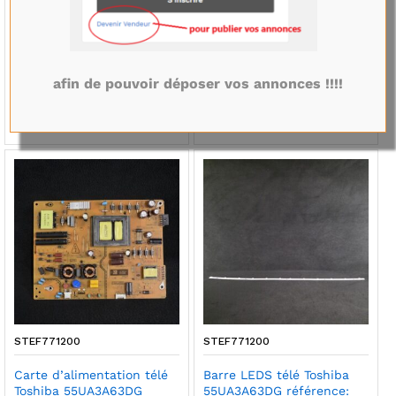
seront envoyées à
seront envoyées à
partir du 17/08/2026
partir du 17/08/2026
Toutes demande par
Toutes demande par
mail aura une
mail aura une
afin de pouvoir déposer vos annonces !!!!
réponse à partir du
réponse à partir du
17/08/2026
17/08/2026
STEF771200
STEF771200
Carte d’alimentation télé
Barre LEDS télé Toshiba
Toshiba 55UA3A63DG
55UA3A63DG référence: