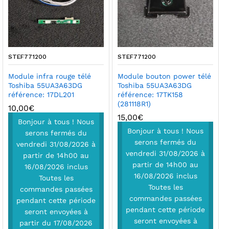
STEF771200
STEF771200
Module infra rouge télé
Module bouton power télé
Toshiba 55UA3A63DG
Toshiba 55UA3A63DG
référence: 17DL201
référence: 17TK158
(281118R1)
10,00
€
15,00
€
Bonjour à tous ! Nous
Bonjour à tous ! Nous
serons fermés du
serons fermés du
vendredi 31/08/2026 à
vendredi 31/08/2026 à
partir de 14h00 au
partir de 14h00 au
16/08/2026 inclus
16/08/2026 inclus
Toutes les
Toutes les
commandes passées
commandes passées
pendant cette période
pendant cette période
seront envoyées à
seront envoyées à
partir du 17/08/2026