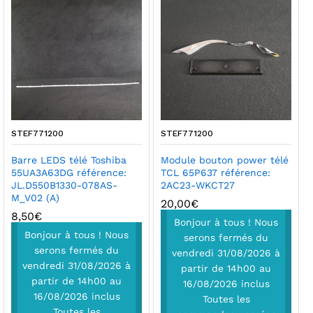
STEF771200
STEF771200
Barre LEDS télé Toshiba
Module bouton power télé
55UA3A63DG référence:
TCL 65P637 référence:
JL.D550B1330-078AS-
2AC23-WKCT27
M_V02 (A)
20,00
€
8,50
€
Bonjour à tous ! Nous
Bonjour à tous ! Nous
serons fermés du
serons fermés du
vendredi 31/08/2026 à
vendredi 31/08/2026 à
partir de 14h00 au
partir de 14h00 au
16/08/2026 inclus
16/08/2026 inclus
Toutes les
Toutes les