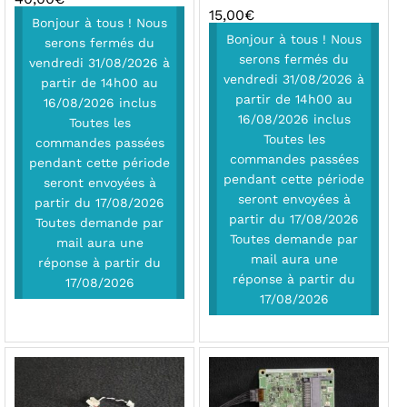
15,00
€
Bonjour à tous ! Nous
Bonjour à tous ! Nous
serons fermés du
serons fermés du
vendredi 31/08/2026 à
vendredi 31/08/2026 à
partir de 14h00 au
partir de 14h00 au
16/08/2026 inclus
16/08/2026 inclus
Toutes les
Toutes les
commandes passées
commandes passées
pendant cette période
pendant cette période
seront envoyées à
seront envoyées à
partir du 17/08/2026
partir du 17/08/2026
Toutes demande par
Toutes demande par
mail aura une
mail aura une
réponse à partir du
réponse à partir du
17/08/2026
17/08/2026