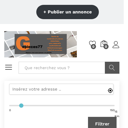
+ Publier un annonce
0
0
Recherche
0
150
15
Km
Filtrer