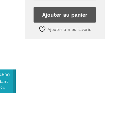
Toshiba
55V5863DG
Référence:
Ajouter au panier
SVV550AQ9_Rev02_B_170216
(B)
Ajouter à mes favoris
quantity
14h00
dant
026