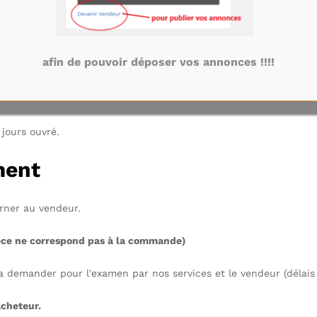
te ou Mondial Relay.
afin de pouvoir déposer vos annonces !!!!
in propre (visible au moment du panier)
 jours ouvré.
ment
rner au vendeur.
pièce ne correspond pas à la commande)
ra demander pour l'examen par nos services et le vendeur (délais 
acheteur.