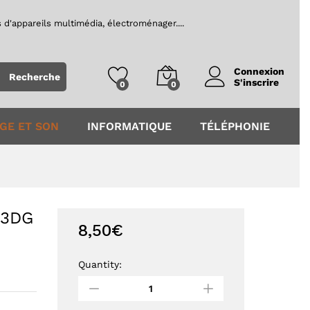
8,50
€
Ajouter au panier
 d'appareils multimédia, électroménager....
Recherche
S'inscrire
0
0
GE ET SON
INFORMATIQUE
TÉLÉPHONIE
63DG
8,50
€
Quantity:
Barre
LEDS
télé