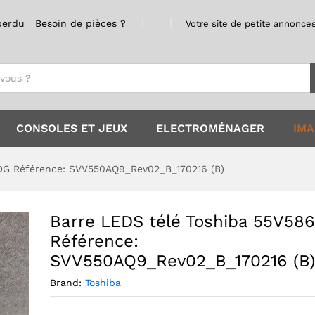
perdu
Besoin de pièces ?
Votre site de petite annonces
s du magasin
Renseignements
CONSOLES ET JEUX
ELECTROMÉNAGER
IMA
DG Référence: SVV550AQ9_Rev02_B_170216 (B)
Barre LEDS télé Toshiba 55V58
Référence:
SVV550AQ9_Rev02_B_170216 (B)
Brand:
Toshiba