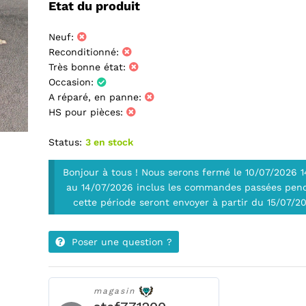
Etat du produit
Neuf:
Reconditionné:
Très bonne état:
Occasion:
A réparé, en panne:
HS pour pièces:
Status:
3 en stock
Bonjour à tous ! Nous serons fermé le 10/07/2026 
au 14/07/2026 inclus les commandes passées pen
cette période seront envoyer à partir du 15/07/2
Poser une question ?
magasin