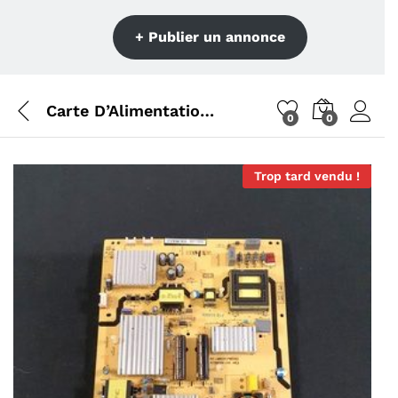
+ Publier un annonce
Carte D’Alimentation Télé Thomson 55UA6406 Référence: 40-LM9211-PWD1XG
0
0
Trop tard vendu !