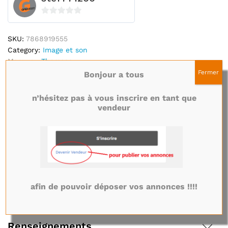
0
s
SKU:
7868919555
u
Category:
Image et son
r
Marque :
Thomson
5
Fermer
Bonjour a tous
Description
n’hésitez pas à vous inscrire en tant que
vendeur
Emplacement
afin de pouvoir déposer vos annonces !!!!
Politiques du magasin
Renseignements