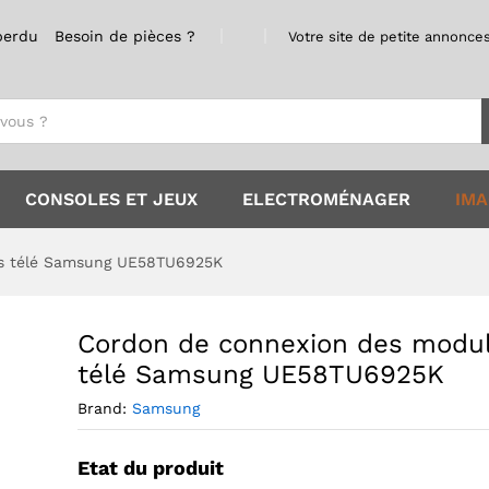
dules télé Samsung UE58TU6925K
ques du magasin
Renseignements
perdu
Besoin de pièces ?
Votre site de petite annonces
CONSOLES ET JEUX
ELECTROMÉNAGER
IMA
s télé Samsung UE58TU6925K
Cordon de connexion des modu
télé Samsung UE58TU6925K
Brand:
Samsung
Etat du produit