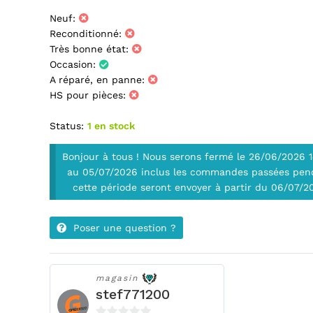
Neuf:
Reconditionné:
Très bonne état:
Occasion:
A réparé, en panne:
HS pour pièces:
Status:
1 en stock
Bonjour à tous ! Nous serons fermé le 26/06/2026 
au 05/07/2026 inclus les commandes passées pen
cette période seront envoyer à partir du 06/07/2
Poser une question ?
magasin
stef771200