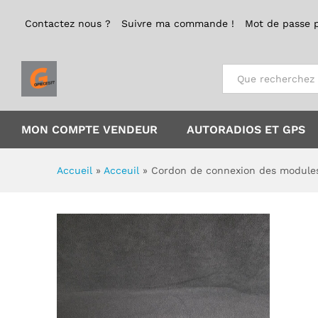
Cordon de connexion des mo
Description
Emplacement
Politi
Contactez nous ?
Suivre ma commande !
Mot de passe 
Tout
MON COMPTE VENDEUR
AUTORADIOS ET GPS
Accueil
»
Acceuil
»
Cordon de connexion des module