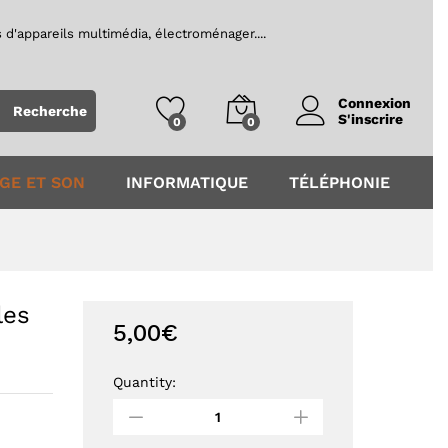
5,00
€
Ajouter au panier
 d'appareils multimédia, électroménager....
Recherche
S'inscrire
0
0
GE ET SON
INFORMATIQUE
TÉLÉPHONIE
les
5,00
€
Quantity:
Cordon
de
connexion