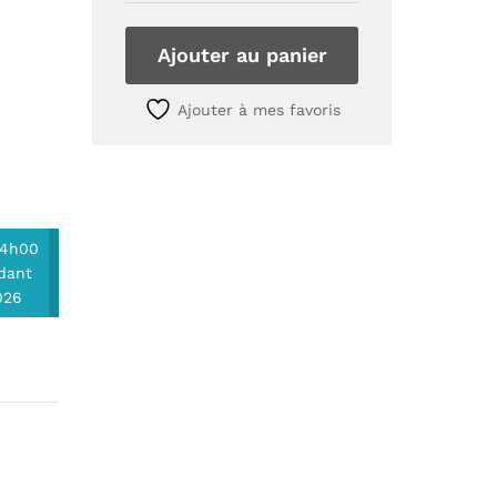
des
modules
télé
Ajouter au panier
Samsung
UE58TU6925K
Ajouter à mes favoris
quantity
14h00
dant
026