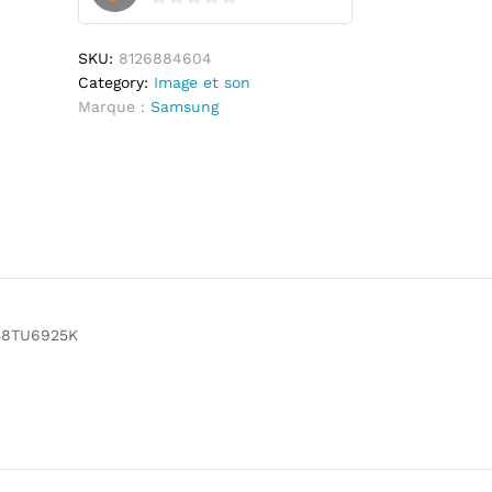
0
s
SKU:
8126884604
u
Category:
Image et son
r
Marque :
Samsung
5
58TU6925K