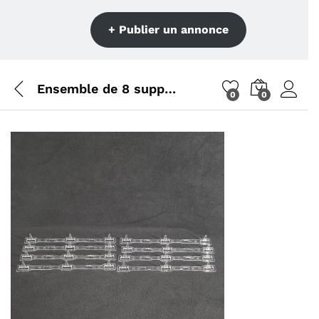
+ Publier un annonce
Ensemble de 8 supports des diffuseurs télé Samsung UE58TU6925K
0
0