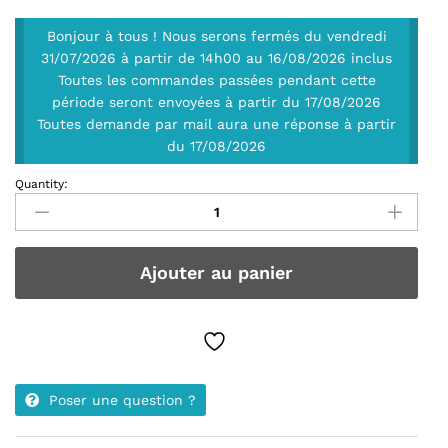
Bonjour à tous ! Nous serons fermés du vendredi
31/07/2026 à partir de 14h00 au 16/08/2026 inclus
Toutes les commandes passées pendant cette
période seront envoyées à partir du 17/08/2026
Toutes demande par mail aura une réponse à partir
du 17/08/2026
Quantity:
Ensemble
de
8
supports
Ajouter au panier
des
diffuseurs
télé
Samsung
UE58TU6925K
quantity
Poser une question ?