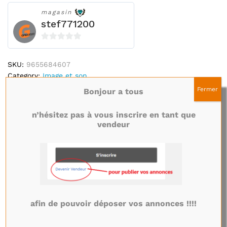
magasin
stef771200
0
s
SKU:
9655684607
u
Category:
Image et son
r
Marque :
Samsung
Fermer
Bonjour a tous
5
n’hésitez pas à vous inscrire en tant que
Description
vendeur
Emplacement
afin de pouvoir déposer vos annonces !!!!
Politiques du magasin