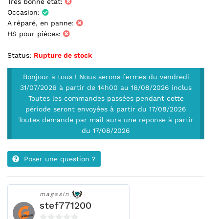
Très bonne état:
Occasion:
A réparé, en panne:
HS pour pièces:
Status:
Rupture de stock
Bonjour à tous ! Nous serons fermés du vendredi
31/07/2026 à partir de 14h00 au 16/08/2026 inclus
Toutes les commandes passées pendant cette
période seront envoyées à partir du 17/08/2026
Toutes demande par mail aura une réponse à partir
du 17/08/2026
Poser une question ?
magasin
stef771200