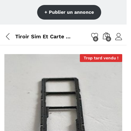
+ Publier un annonce
Tiroir Sim Et Carte Micro SD Téléphone Huawei Y6 2018 ATU-L21
0
0
Trop tard vendu !