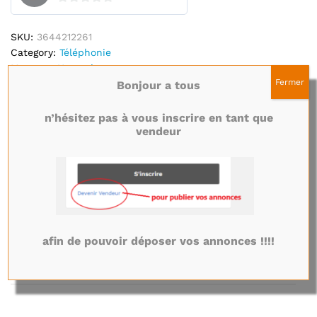
0
s
SKU:
3644212261
u
Category:
Téléphonie
r
Marque :
Huawei
5
Fermer
Bonjour a tous
Description
n’hésitez pas à vous inscrire en tant que
vendeur
Emplacement
Politiques du magasin
afin de pouvoir déposer vos annonces !!!!
Renseignements