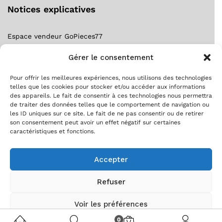
Notices explicatives
Espace vendeur GoPieces77
Notice forfait gratuit ?
Gérer le consentement
S’inscrire comme client ?
S’inscrire comme vendeur ?
Pour offrir les meilleures expériences, nous utilisons des technologies
telles que les cookies pour stocker et/ou accéder aux informations
Suivre ma commande !
des appareils. Le fait de consentir à ces technologies nous permettra
de traiter des données telles que le comportement de navigation ou
les ID uniques sur ce site. Le fait de ne pas consentir ou de retirer
son consentement peut avoir un effet négatif sur certaines
caractéristiques et fonctions.
Accepter
Refuser
Copyright © [Gopieces77.fr] 2020
Voir les préférences
0