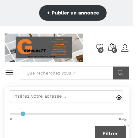
+ Publier un annonce
0
0
Recherche
0
150
15
Km
Filtrer