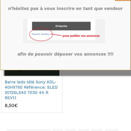
STA490A34_Rev03_57LED_R_151013
STA490A34_Rev03_57LED_L_151
n’hésitez pas à vous inscrire en tant que vendeur
8,50
€
8,50
€
Trop tard vendu !
afin de pouvoir déposer vos annonces !!!!
Barre leds télé Sony KDL-
40HX750 Référence: SLED
2012SLS40 7030 44 R
REV1.1
8,50
€