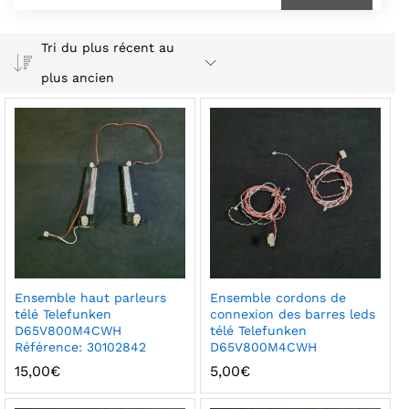
Tri du plus récent au
plus ancien
Ensemble haut parleurs
Ensemble cordons de
télé Telefunken
connexion des barres leds
D65V800M4CWH
télé Telefunken
Référence: 30102842
D65V800M4CWH
15,00
€
5,00
€