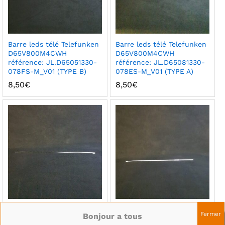
Barre leds télé Telefunken
Barre leds télé Telefunken
D65V800M4CWH
D65V800M4CWH
référence: JL.D65051330-
référence: JL.D65081330-
078FS-M_V01 (TYPE B)
078ES-M_V01 (TYPE A)
8,50
€
8,50
€
Barre leds télé Sony KDL-
Barre leds télé Sony KDL-
Fermer
Bonjour a tous
49WD750 Référence:
49WD750 Référence: