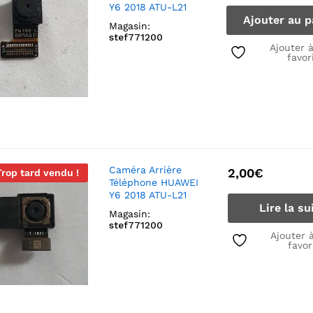
Y6 2018 ATU-L21
Ajouter au p
Magasin:
stef771200
Ajouter 
favor
Caméra Arrière
2,00
€
Trop tard vendu !
Téléphone HUAWEI
Y6 2018 ATU-L21
Lire la su
Magasin:
stef771200
Ajouter 
favor