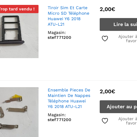
Tiroir Sim Et Carte
2,00
€
Trop tard vendu !
Micro SD Téléphone
Huawei Y6 2018
Lire la su
ATU-L21
Magasin:
Ajouter 
stef771200
favor
Ensemble Pieces De
2,00
€
Maintien De Nappes
Téléphone Huawei
Ajouter au p
Y6 2018 ATU-L21
Magasin:
Ajouter 
stef771200
favor