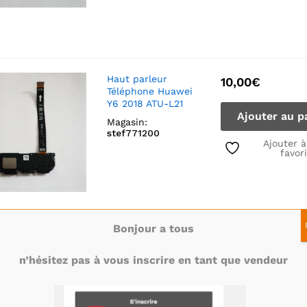
Haut parleur
10,00
€
Téléphone Huawei
Y6 2018 ATU-L21
Ajouter au p
Magasin:
stef771200
Ajouter 
favor
Bonjour a tous
n’hésitez pas à vous inscrire en tant que vendeur
Carte Mère Téléphone Huawei Y6 2018 AT
Trop tard vendu !