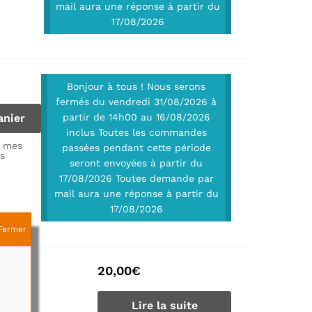
mail aura une réponse à partir du
17/08/2026
Bonjour à tous ! Nous serons
fermés du vendredi 31/08/2026 à
anier
partir de 14h00 au 16/08/2026
inclus Toutes les commandes
à mes
passées pendant cette période
is
seront envoyées à partir du
17/08/2026 Toutes demande par
mail aura une réponse à partir du
17/08/2026
Fermer
U-L21
20,00
€
Lire la suite