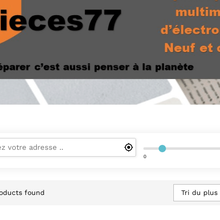
0
Tri du plus
oducts found