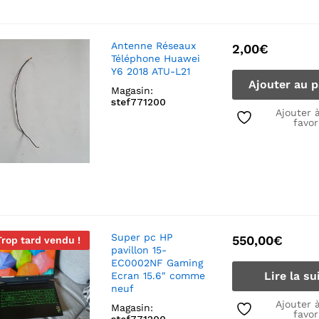
Antenne Réseaux
2,00
€
Téléphone Huawei
Y6 2018 ATU-L21
Ajouter au p
Magasin:
stef771200
Ajouter 
favor
Super pc HP
550,00
€
Trop tard vendu !
pavillon 15-
EC0002NF Gaming
Lire la su
Ecran 15.6″ comme
neuf
Ajouter 
Magasin:
favor