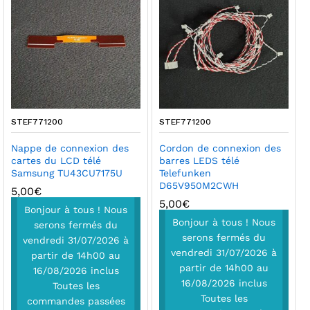
STEF771200
STEF771200
Nappe de connexion des
Cordon de connexion des
cartes du LCD télé
barres LEDS télé
Samsung TU43CU7175U
Telefunken
D65V950M2CWH
5,00
€
5,00
€
Bonjour à tous ! Nous
Bonjour à tous ! Nous
serons fermés du
serons fermés du
vendredi 31/07/2026 à
vendredi 31/07/2026 à
partir de 14h00 au
partir de 14h00 au
16/08/2026 inclus
16/08/2026 inclus
Toutes les
Toutes les
commandes passées