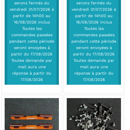
serons fermés du
serons fermés du
vendredi 31/07/2026 à
vendredi 31/07/2026 à
partir de 14h00 au
partir de 14h00 au
16/08/2026 inclus
16/08/2026 inclus
Toutes les
Toutes les
commandes passées
commandes passées
pendant cette période
pendant cette période
seront envoyées à
seront envoyées à
partir du 17/08/2026
partir du 17/08/2026
Toutes demande par
Toutes demande par
mail aura une
mail aura une
réponse à partir du
réponse à partir du
17/08/2026
17/08/2026