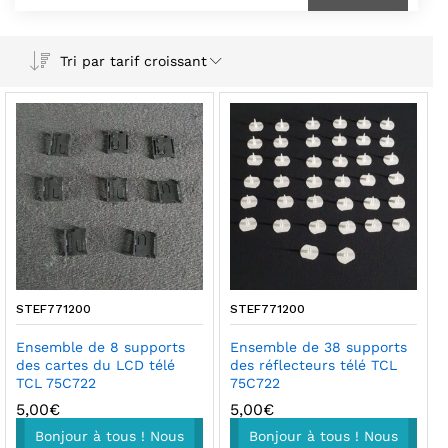
Tri par tarif croissant
STEF771200
STEF771200
Ensemble de 8 supports
Ensemble de 38 supports
des cartes du LCD télé
des réflecteurs télé TCL
TCL 75C722
75C722
5,00
€
5,00
€
Bonjour à tous ! Nous
Bonjour à tous ! Nous