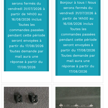
Bonjour à tous ! Nous
serons fermés du
serons fermés du
vendredi 31/07/2026 à
vendredi 31/07/2026 à
partir de 14h00 au
partir de 14h00 au
16/08/2026 inclus
16/08/2026 inclus
Toutes les
Toutes les
commandes passées
commandes passées
pendant cette période
pendant cette période
seront envoyées à
seront envoyées à
partir du 17/08/2026
partir du 17/08/2026
Toutes demande par
Toutes demande par
mail aura une
mail aura une
réponse à partir du
réponse à partir du
17/08/2026
17/08/2026