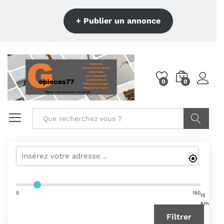
+ Publier un annonce
0
0
Recherche
0
150
15
Km
Filtrer