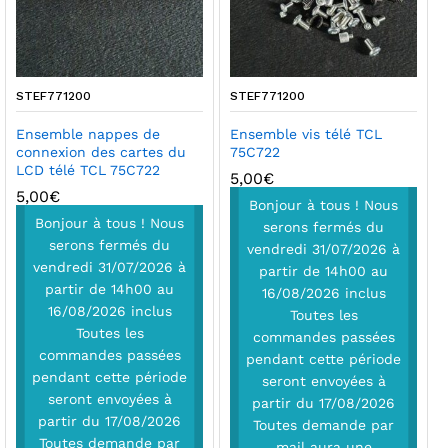
STEF771200
STEF771200
Ensemble nappes de
Ensemble vis télé TCL
connexion des cartes du
75C722
LCD télé TCL 75C722
5,00
€
5,00
€
Bonjour à tous ! Nous
Bonjour à tous ! Nous
serons fermés du
serons fermés du
vendredi 31/07/2026 à
vendredi 31/07/2026 à
partir de 14h00 au
partir de 14h00 au
16/08/2026 inclus
16/08/2026 inclus
Toutes les
Toutes les
commandes passées
commandes passées
pendant cette période
pendant cette période
seront envoyées à
seront envoyées à
partir du 17/08/2026
partir du 17/08/2026
Toutes demande par
Toutes demande par
mail aura une