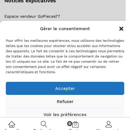
Notices explicatives
Espace vendeur GoPieces77
Notice forfait gratuit ?
Gérer le consentement
S’inscrire comme client ?
S’inscrire comme vendeur ?
Pour offrir les meilleures expériences, nous utilisons des technologies
telles que les cookies pour stocker et/ou accéder aux informations
Suivre ma commande !
des appareils. Le fait de consentir à ces technologies nous permettra
de traiter des données telles que le comportement de navigation ou
les ID uniques sur ce site. Le fait de ne pas consentir ou de retirer
son consentement peut avoir un effet négatif sur certaines
caractéristiques et fonctions.
Accepter
Refuser
Copyright © [Gopieces77.fr] 2020
Voir les préférences
0
Politique de cookies
Politique de confidentialité