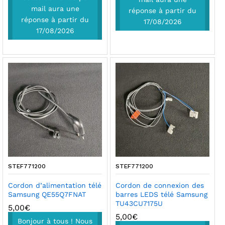
mail aura une
réponse à partir du
réponse à partir du
17/08/2026
17/08/2026
STEF771200
STEF771200
Cordon d’alimentation télé
Cordon de connexion des
Samsung QE55Q7FNAT
barres LEDS télé Samsung
TU43CU7175U
5,00
€
5,00
€
Bonjour à tous ! Nous