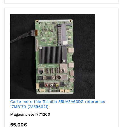
Carte mère télé Toshiba 55UA3A63DG référence:
17MB170 (23596621)
Magasin:
stef771200
55,00
€