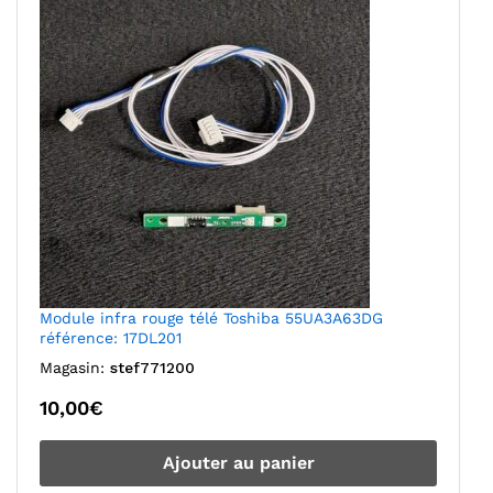
Module infra rouge télé Toshiba 55UA3A63DG
référence: 17DL201
Magasin:
stef771200
10,00
€
Ajouter au panier