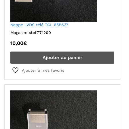
Nappe LVDS télé TCL 65P637
Magasin:
stef771200
10,00
€
Ajouter au panier
Ajouter à mes favoris