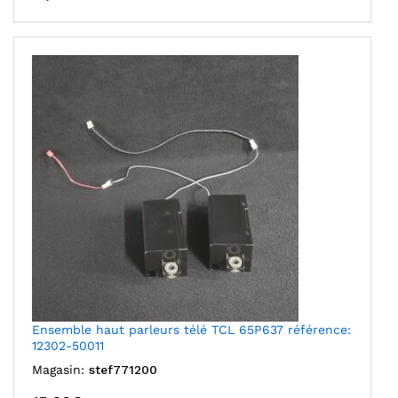
Ensemble haut parleurs télé TCL 65P637 référence:
12302-50011
Magasin:
stef771200