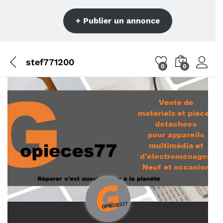
+ Publier un annonce
stef771200
0
0