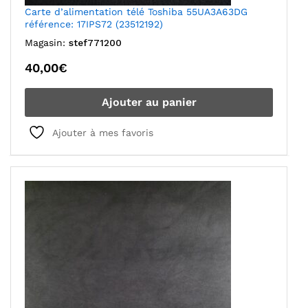
Carte d’alimentation télé Toshiba 55UA3A63DG
référence: 17IPS72 (23512192)
Magasin:
stef771200
40,00
€
Ajouter au panier
Ajouter à mes favoris