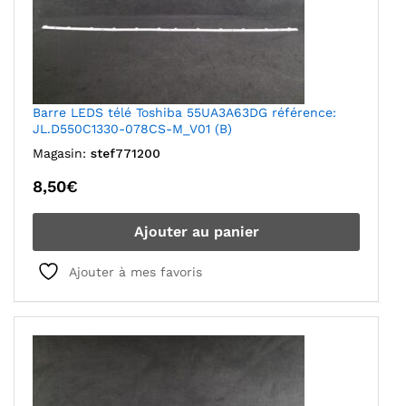
Barre LEDS télé Toshiba 55UA3A63DG référence:
JL.D550C1330-078CS-M_V01 (B)
Magasin:
stef771200
8,50
€
Ajouter au panier
Ajouter à mes favoris