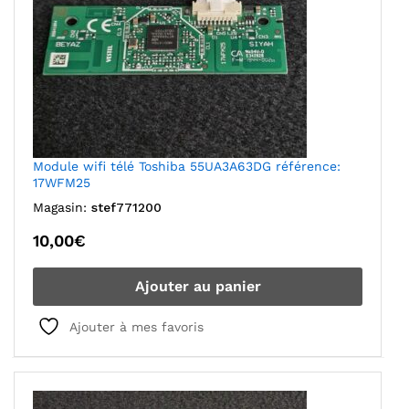
Module wifi télé Toshiba 55UA3A63DG référence:
17WFM25
Magasin:
stef771200
10,00
€
Ajouter au panier
Ajouter à mes favoris