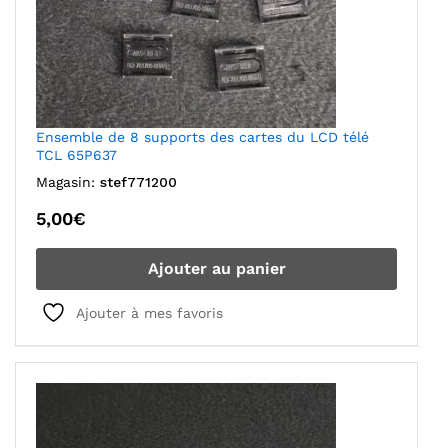
Ensemble de 8 supports des cartes du LCD télé
TCL 65P637
Magasin:
stef771200
5,00
€
Ajouter au panier
Ajouter à mes favoris