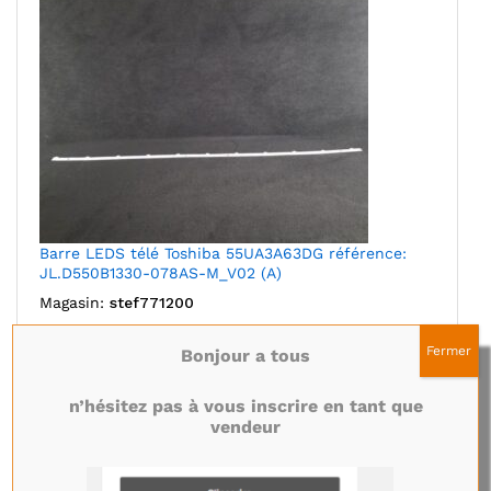
Barre LEDS télé Toshiba 55UA3A63DG référence:
JL.D550B1330-078AS-M_V02 (A)
Magasin:
stef771200
8,50
€
Fermer
Bonjour a tous
Ajouter au panier
n’hésitez pas à vous inscrire en tant que
vendeur
Ajouter à mes favoris