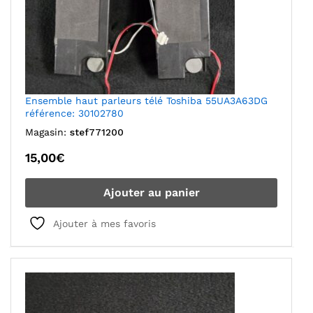
Ensemble haut parleurs télé Toshiba 55UA3A63DG
référence: 30102780
Magasin:
stef771200
15,00
€
Ajouter au panier
Ajouter à mes favoris