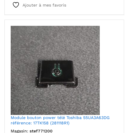
Ajouter à mes favoris
Module bouton power télé Toshiba 55UA3A63DG
référence: 17TK158 (281118R1)
Magasin:
stef771200