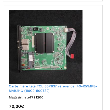
Carte mère télé TCL 65P637 référence: 40-R51MPE-
MAB2HG (11602-500732)
Magasin:
stef771200
70,00
€