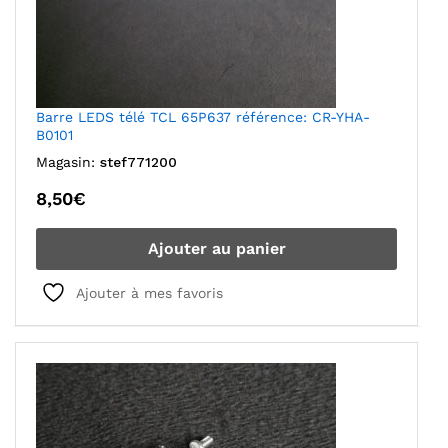
Barre LEDS télé TCL 65P637 référence: CR-YHA-
B0101
Magasin:
stef771200
8,50
€
Ajouter au panier
Ajouter à mes favoris