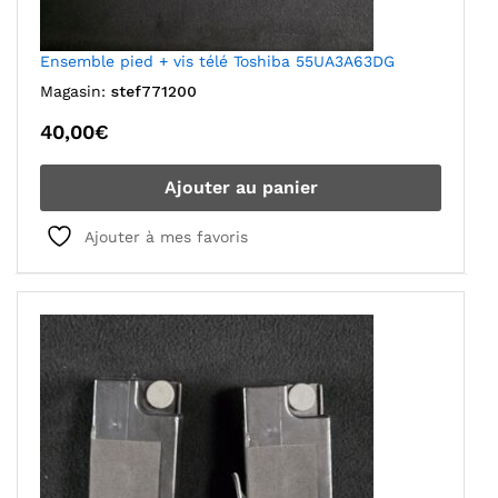
Ensemble pied + vis télé Toshiba 55UA3A63DG
Magasin:
stef771200
40,00
€
Ajouter au panier
Ajouter à mes favoris