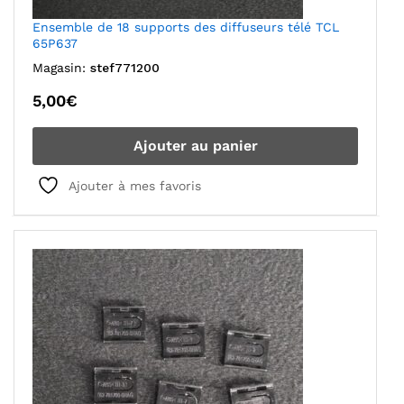
Ensemble de 18 supports des diffuseurs télé TCL
65P637
Magasin:
stef771200
5,00
€
Ajouter au panier
Ajouter à mes favoris