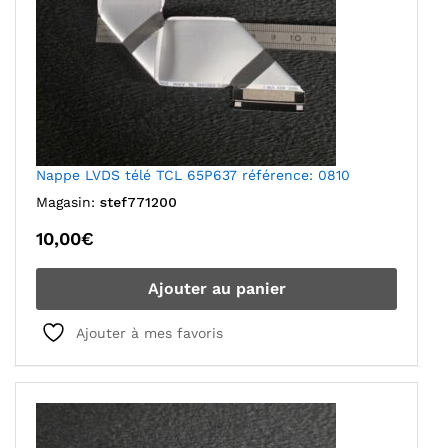
Nappe LVDS télé TCL 65P637 référence: 0810
Magasin:
stef771200
10,00
€
Ajouter au panier
Ajouter à mes favoris