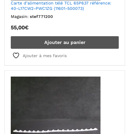
Carte d’alimentation télé TCL 65P637 référence:
40-L17CW2-PWC1ZG (11601-500073)
Magasin:
stef771200
55,00
€
Ajouter au panier
Ajouter à mes favoris