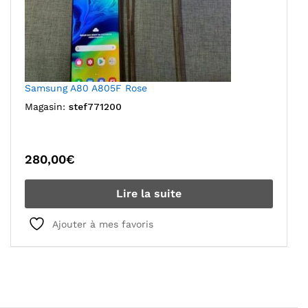
Samsung A80 A805F Rose
Magasin:
stef771200
280,00
€
Lire la suite
Ajouter à mes favoris