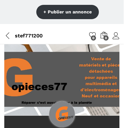
+ Publier un annonce
stef771200
0
0