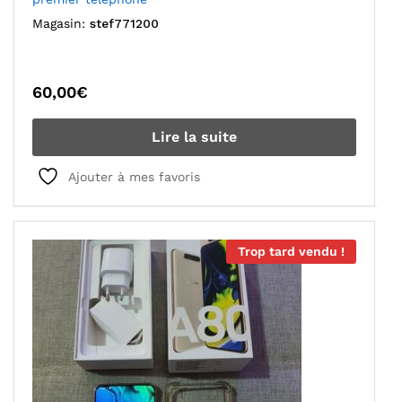
Magasin:
stef771200
60,00
€
Lire la suite
Ajouter à mes favoris
Trop tard vendu !