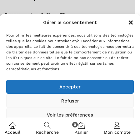
Espace vendeur GoPieces77
Gérer le consentement
Notice forfait gratuit ?
S’inscrire comme client ?
Pour offrir les meilleures expériences, nous utilisons des technologies
S’inscrire comme vendeur ?
telles que les cookies pour stocker et/ou accéder aux informations
des appareils. Le fait de consentir à ces technologies nous permettra
Suivre ma commande !
de traiter des données telles que le comportement de navigation ou
les ID uniques sur ce site. Le fait de ne pas consentir ou de retirer
son consentement peut avoir un effet négatif sur certaines
caractéristiques et fonctions.
Accepter
Refuser
Copyright © [Gopieces77.fr] 2020
Voir les préférences
0
Politique de cookies
Politique de confidentialité
Acceuil
Recherche
Panier
Mon compte