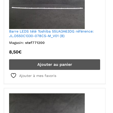
Barre LEDS télé Toshiba 55UA3A63DG référence:
JL.D550C1330-078CS-M_V01 (B)
Magasin:
stef771200
8,50
€
Ajouter au panier
Ajouter à mes favoris