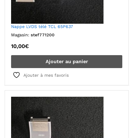
Nappe LVDS télé TCL 65P637
Magasin:
stef771200
10,00
€
Ajouter au panier
Ajouter à mes favoris