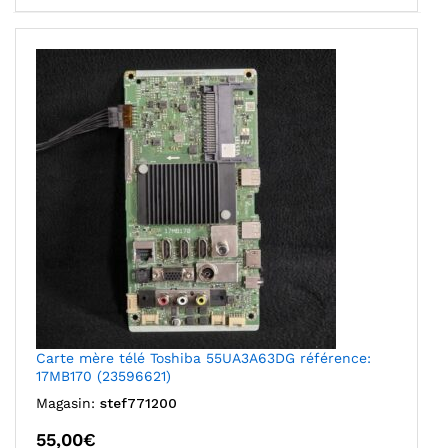
Carte mère télé Toshiba 55UA3A63DG référence:
17MB170 (23596621)
Magasin:
stef771200
55,00
€