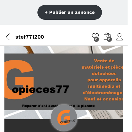
+ Publier un annonce
stef771200
0
0