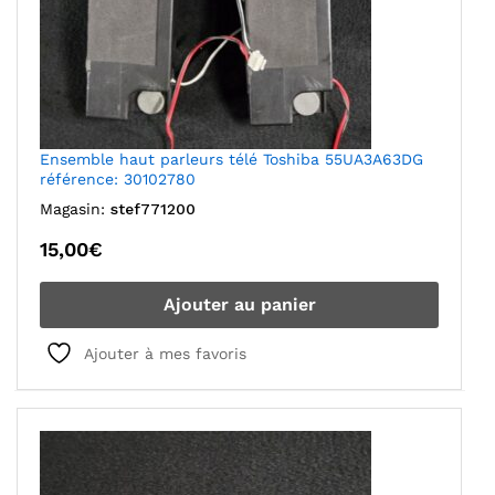
Ensemble haut parleurs télé Toshiba 55UA3A63DG
référence: 30102780
Magasin:
stef771200
15,00
€
Ajouter au panier
Ajouter à mes favoris