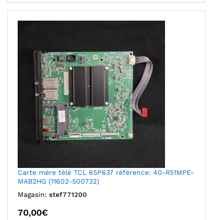
Carte mère télé TCL 65P637 référence: 40-R51MPE-
MAB2HG (11602-500732)
Magasin:
stef771200
70,00
€