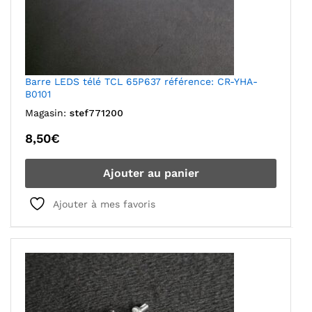
Barre LEDS télé TCL 65P637 référence: CR-YHA-
B0101
Magasin:
stef771200
8,50
€
Ajouter au panier
Ajouter à mes favoris