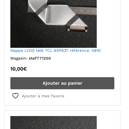
Nappe LVDS télé TCL 65P637 référence: 0810
Magasin:
stef771200
10,00
€
Ajouter au panier
Ajouter à mes favoris