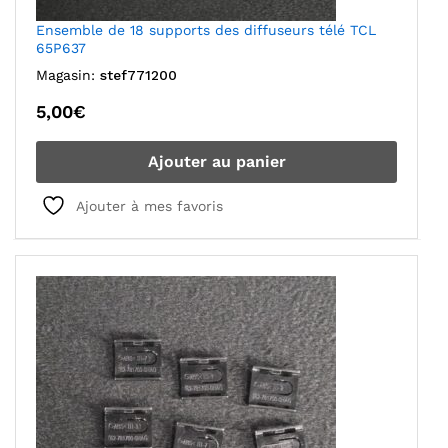
Ensemble de 18 supports des diffuseurs télé TCL
65P637
Magasin:
stef771200
5,00
€
Ajouter au panier
Ajouter à mes favoris