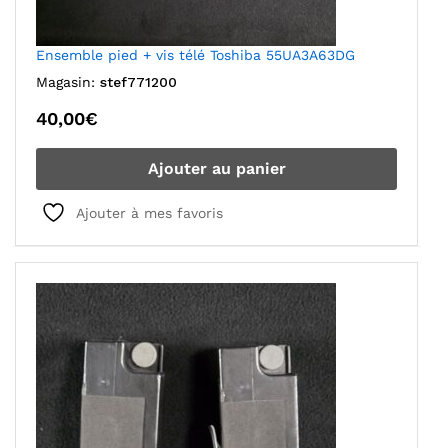
Ensemble pied + vis télé Toshiba 55UA3A63DG
Magasin:
stef771200
40,00
€
Ajouter au panier
Ajouter à mes favoris