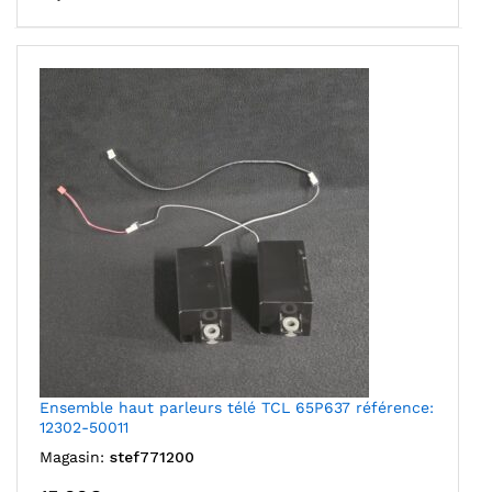
Ensemble haut parleurs télé TCL 65P637 référence:
12302-50011
Magasin:
stef771200