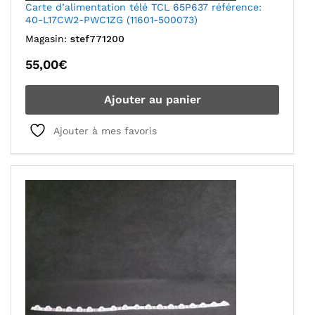
Carte d’alimentation télé TCL 65P637 référence:
40-L17CW2-PWC1ZG (11601-500073)
Magasin:
stef771200
55,00
€
Ajouter au panier
Ajouter à mes favoris