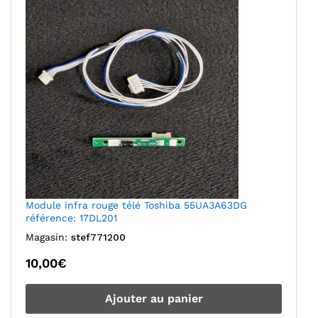
Module infra rouge télé Toshiba 55UA3A63DG
référence: 17DL201
Magasin:
stef771200
10,00
€
Ajouter au panier