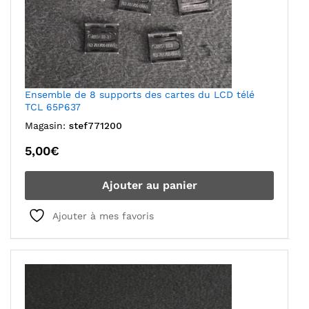
Ensemble de 8 supports des cartes du LCD télé
TCL 65P637
Magasin:
stef771200
5,00
€
Ajouter au panier
Ajouter à mes favoris