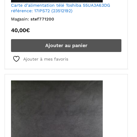
Carte d’alimentation télé Toshiba 55UA3A63DG
référence: 17IPS72 (23512192)
Magasin:
stef771200
40,00
€
Ajouter au panier
Ajouter à mes favoris