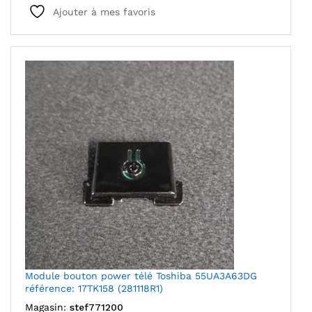
Ajouter à mes favoris
Module bouton power télé Toshiba 55UA3A63DG
référence: 17TK158 (281118R1)
Magasin:
stef771200