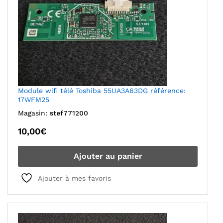
Module wifi télé Toshiba 55UA3A63DG référence:
17WFM25
Magasin:
stef771200
10,00
€
Ajouter au panier
Ajouter à mes favoris