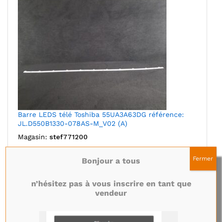
Barre LEDS télé Toshiba 55UA3A63DG référence:
JL.D550B1330-078AS-M_V02 (A)
Magasin:
stef771200
8,50
€
Fermer
Bonjour a tous
Ajouter au panier
n’hésitez pas à vous inscrire en tant que
vendeur
Ajouter à mes favoris