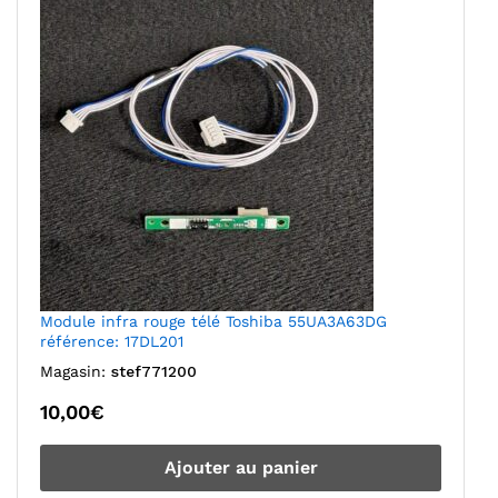
Module infra rouge télé Toshiba 55UA3A63DG
référence: 17DL201
Magasin:
stef771200
10,00
€
Ajouter au panier