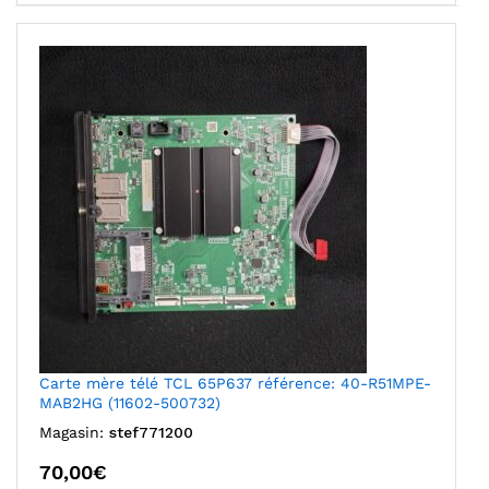
Carte mère télé TCL 65P637 référence: 40-R51MPE-
MAB2HG (11602-500732)
Magasin:
stef771200
70,00
€