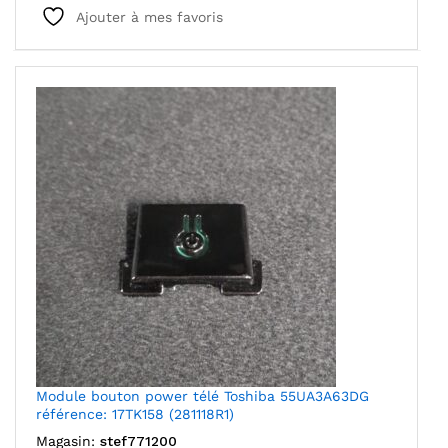
Ajouter à mes favoris
Module bouton power télé Toshiba 55UA3A63DG
référence: 17TK158 (281118R1)
Magasin:
stef771200