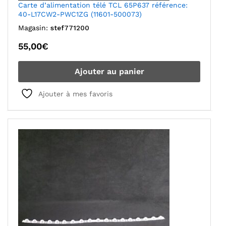
Carte d’alimentation télé TCL 65P637 référence:
40-L17CW2-PWC1ZG (11601-500073)
Magasin:
stef771200
55,00
€
Ajouter au panier
Ajouter à mes favoris