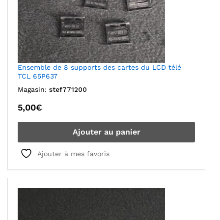
Ensemble de 8 supports des cartes du LCD télé
TCL 65P637
Magasin:
stef771200
5,00
€
Ajouter au panier
Ajouter à mes favoris