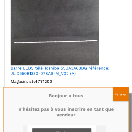
Barre LEDS télé Toshiba 55UA3A63DG référence:
JL.D550B1330-078AS-M_V02 (A)
Magasin:
stef771200
8,50
€
Fermer
Bonjour a tous
Ajouter au panier
n’hésitez pas à vous inscrire en tant que
vendeur
Ajouter à mes favoris