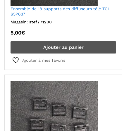
Ensemble de 18 supports des diffuseurs télé TCL
65P637
Magasin:
stef771200
5,00
€
Ajouter au panier
Ajouter à mes favoris