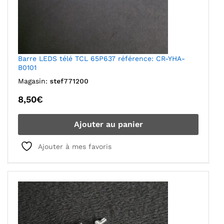
Barre LEDS télé TCL 65P637 référence: CR-YHA-
B0101
Magasin:
stef771200
8,50
€
Ajouter au panier
Ajouter à mes favoris