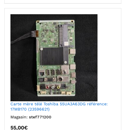
Carte mère télé Toshiba 55UA3A63DG référence:
17MB170 (23596621)
Magasin:
stef771200
55,00
€