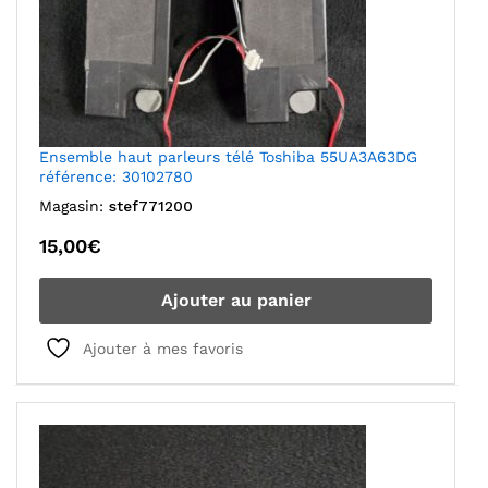
Ensemble haut parleurs télé Toshiba 55UA3A63DG
référence: 30102780
Magasin:
stef771200
15,00
€
Ajouter au panier
Ajouter à mes favoris