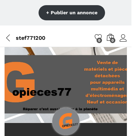
+ Publier un annonce
stef771200
0
0