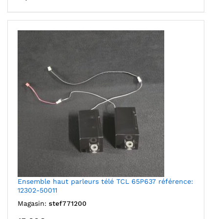
Ensemble haut parleurs télé TCL 65P637 référence:
12302-50011
Magasin:
stef771200