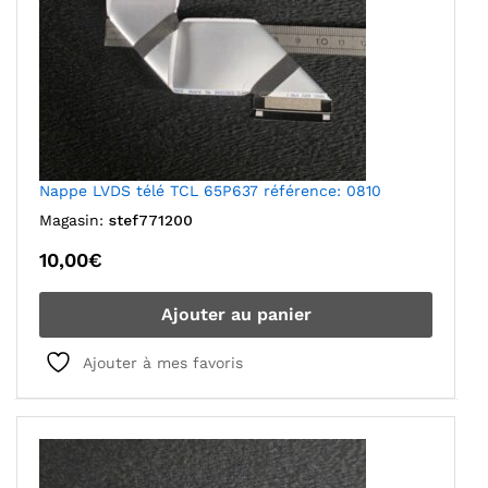
Nappe LVDS télé TCL 65P637 référence: 0810
Magasin:
stef771200
10,00
€
Ajouter au panier
Ajouter à mes favoris