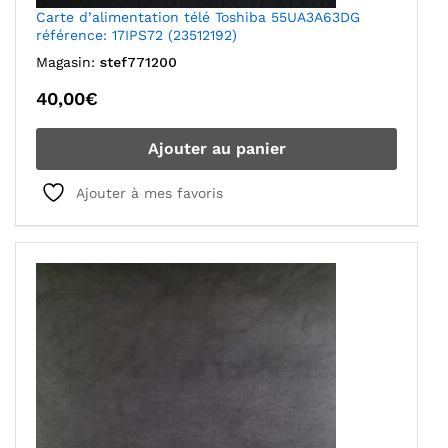
Carte d’alimentation télé Toshiba 55UA3A63DG
référence: 17IPS72 (23512192)
Magasin:
stef771200
40,00
€
Ajouter au panier
Ajouter à mes favoris