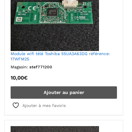
Module wifi télé Toshiba 55UA3A63DG référence:
17WFM25
Magasin:
stef771200
10,00
€
Ajouter au panier
Ajouter à mes favoris