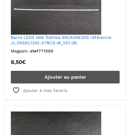
Barre LEDS télé Toshiba 55UA3A63DG référence:
JL.D550C1330-078CS-M_V01 (B)
Magasin:
stef771200
8,50
€
Ajouter au panier
Ajouter à mes favoris