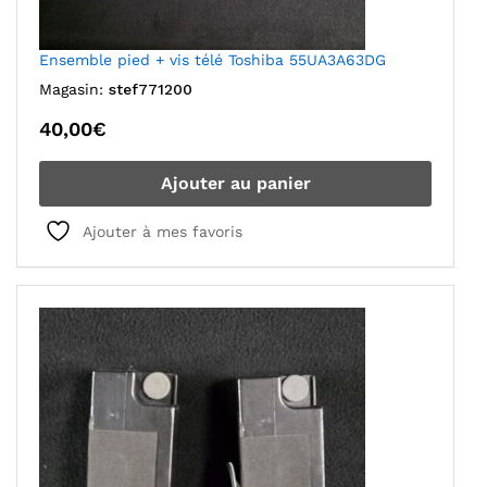
Ensemble pied + vis télé Toshiba 55UA3A63DG
Magasin:
stef771200
40,00
€
Ajouter au panier
Ajouter à mes favoris