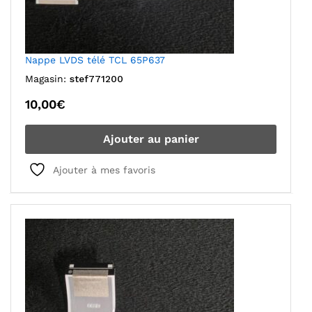
Nappe LVDS télé TCL 65P637
Magasin:
stef771200
10,00
€
Ajouter au panier
Ajouter à mes favoris