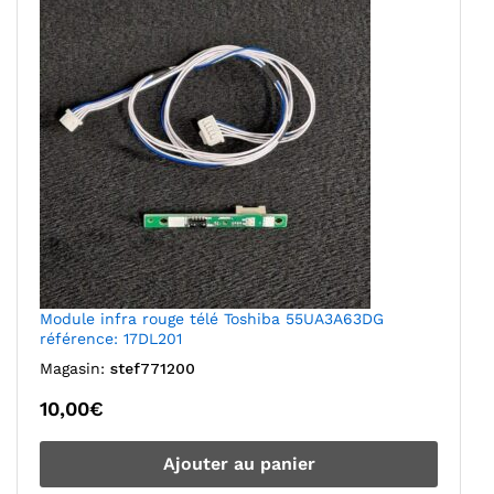
Module infra rouge télé Toshiba 55UA3A63DG
référence: 17DL201
Magasin:
stef771200
10,00
€
Ajouter au panier