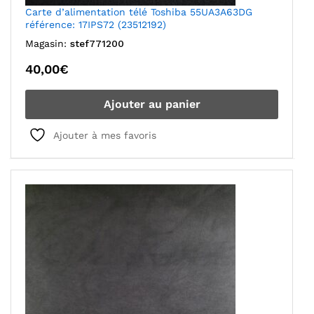
Carte d’alimentation télé Toshiba 55UA3A63DG
référence: 17IPS72 (23512192)
Magasin:
stef771200
40,00
€
Ajouter au panier
Ajouter à mes favoris