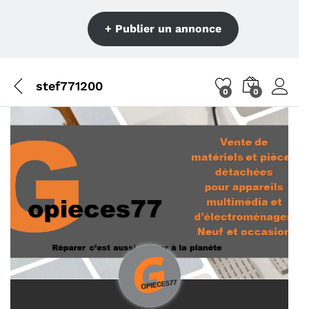
+ Publier un annonce
stef771200
0
0