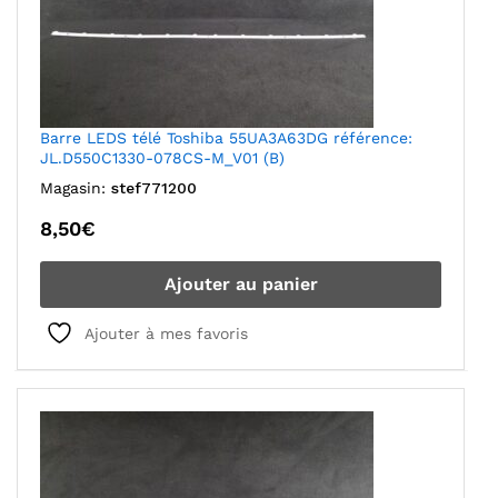
Barre LEDS télé Toshiba 55UA3A63DG référence:
JL.D550C1330-078CS-M_V01 (B)
Magasin:
stef771200
8,50
€
Ajouter au panier
Ajouter à mes favoris