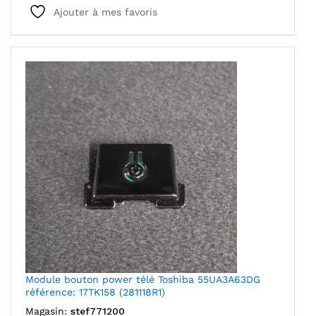
Ajouter à mes favoris
Module bouton power télé Toshiba 55UA3A63DG
référence: 17TK158 (281118R1)
Magasin:
stef771200