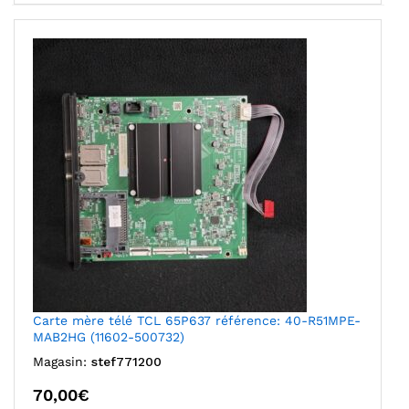
Carte mère télé TCL 65P637 référence: 40-R51MPE-
MAB2HG (11602-500732)
Magasin:
stef771200
70,00
€