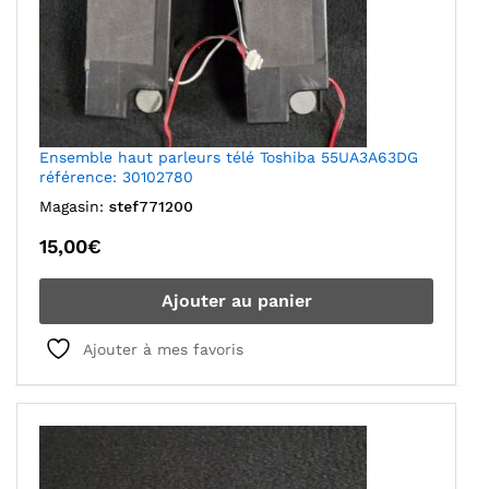
Ensemble haut parleurs télé Toshiba 55UA3A63DG
référence: 30102780
Magasin:
stef771200
15,00
€
Ajouter au panier
Ajouter à mes favoris