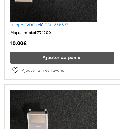
Nappe LVDS télé TCL 65P637
Magasin:
stef771200
10,00
€
Ajouter au panier
Ajouter à mes favoris