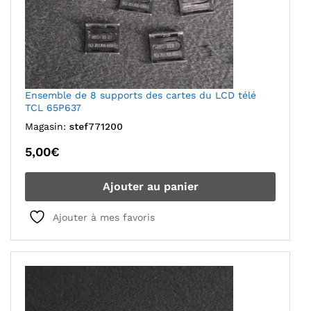
Ensemble de 8 supports des cartes du LCD télé
TCL 65P637
Magasin:
stef771200
5,00
€
Ajouter au panier
Ajouter à mes favoris