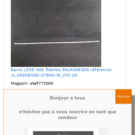
Barre LEDS télé Toshiba 55UA3A63DG référence:
JL.D550B1330-078AS-M_V02 (A)
Magasin:
stef771200
8,50
€
Fermer
Bonjour a tous
Ajouter au panier
n’hésitez pas à vous inscrire en tant que
vendeur
Ajouter à mes favoris