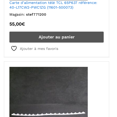
Carte d’alimentation télé TCL 65P637 référence:
40-L17CW2-PWC1ZG (11601-500073)
Magasin:
stef771200
55,00
€
Ajouter au panier
Ajouter à mes favoris