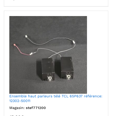
Ensemble haut parleurs télé TCL 65P637 référence:
12302-50011
Magasin:
stef771200