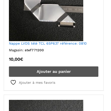
Nappe LVDS télé TCL 65P637 référence: 0810
Magasin:
stef771200
10,00
€
Ajouter au panier
Ajouter à mes favoris