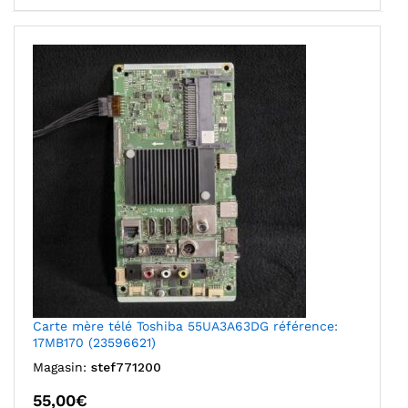
Carte mère télé Toshiba 55UA3A63DG référence:
17MB170 (23596621)
Magasin:
stef771200
55,00
€