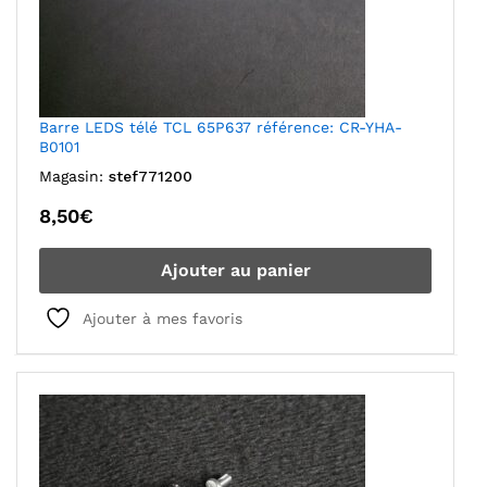
Barre LEDS télé TCL 65P637 référence: CR-YHA-
B0101
Magasin:
stef771200
8,50
€
Ajouter au panier
Ajouter à mes favoris