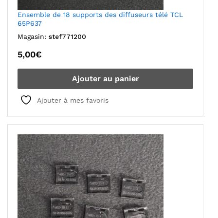
Ensemble de 18 supports des diffuseurs télé TCL
65P637
Magasin:
stef771200
5,00
€
Ajouter au panier
Ajouter à mes favoris