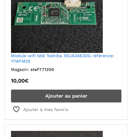
Module wifi télé Toshiba 55UA3A63DG référence:
17WFM25
Magasin:
stef771200
10,00
€
Ajouter au panier
Ajouter à mes favoris