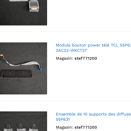
Module bouton power télé TCL 55P63
2AC23-WKCT27
Magasin:
stef771200
Ensemble de 10 supports des diffuse
55P631
Magasin:
stef771200