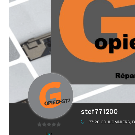
stef771200
77120 COULOMMIERS, F
0