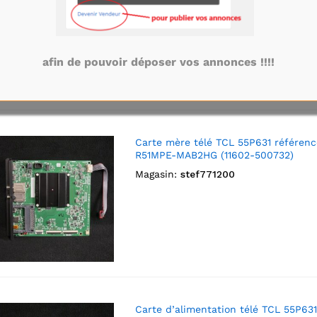
Magasin:
stef771200
afin de pouvoir déposer vos annonces !!!!
Carte mère télé TCL 55P631 référenc
R51MPE-MAB2HG (11602-500732)
Magasin:
stef771200
Carte d’alimentation télé TCL 55P631