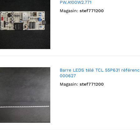
PW.A100W2.771
Magasin:
stef771200
Barre LEDS télé TCL 55P631 référenc
000627
Magasin:
stef771200