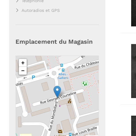
Téléphonie
Autoradios et GPS
Emplacement du Magasin
+
−