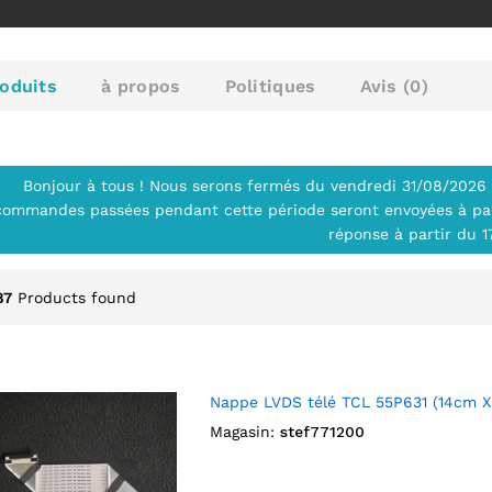
oduits
à propos
Politiques
Avis (
0
)
Bonjour à tous ! Nous serons fermés du vendredi 31/08/2026 
commandes passées pendant cette période seront envoyées à par
réponse à partir du 
87
Products found
Nappe LVDS télé TCL 55P631 (14cm 
Magasin:
stef771200