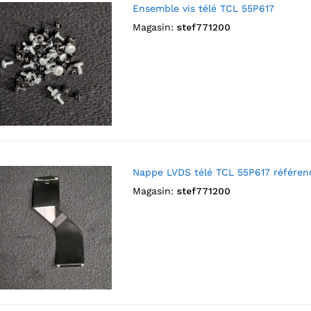
Ensemble vis télé TCL 55P617
Magasin:
stef771200
Nappe LVDS télé TCL 55P617 référen
Magasin:
stef771200