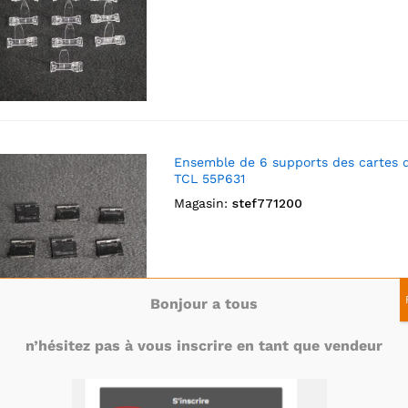
Ensemble de 6 supports des cartes 
TCL 55P631
Magasin:
stef771200
Bonjour a tous
n’hésitez pas à vous inscrire en tant que vendeur
Ensemble haut parleurs télé TCL 55
référence: 12302-50011